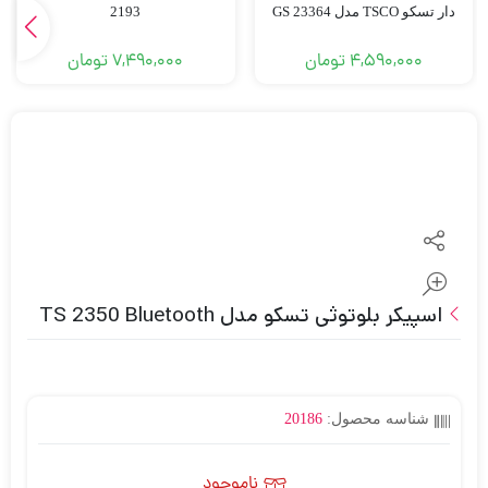
دار تسکو TSCO مدل GS 23364
2193
4,590,000
تومان
7,490,000
تومان
اسپیکر بلوتوثی تسکو مدل TS 2350 Bluetooth
شناسه محصول:
20186
ناموجود