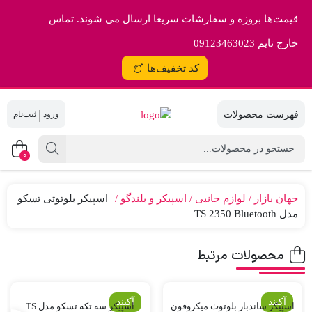
قیمت‌ها بروزه و سفارشات سریعا ارسال می شوند. تماس
خارج تایم 09123463023
کد تخفیف‌ها
|
0
جهان بازار
لوازم جانبی
اسپیکر و بلندگو
اسپیکر بلوتوثی تسکو
مدل TS 2350 Bluetooth
محصولات مرتبط
آکبند
آکبند
اسپیکر ساندبار بلوتوث میکروفون
اسپیکر سه تکه تسکو مدل TS