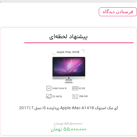
پیشنهاد لحظه‌ای
آی مک استوک Apple iMac A1418 پردازنده i5 نسل 7 | 2017
56,500,000
تومان
55,000,000
تومان