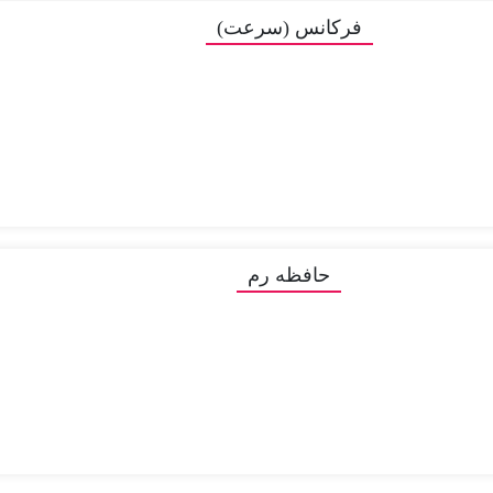
 شناخته می‌شوند. برخی از ویژگی‌های رم‌های کورسیر شامل سرعت بالا، ظرفیت
فرکانس (سرعت)
انند
می‌باشد.
RGB lighting
ل، رم‌های کورسیر معمولاً از نوع
DDR4
ل
و
eance LPX
Corsair Vengeance RGB Pro، Corsair Dominator Platinum
حافظه رم