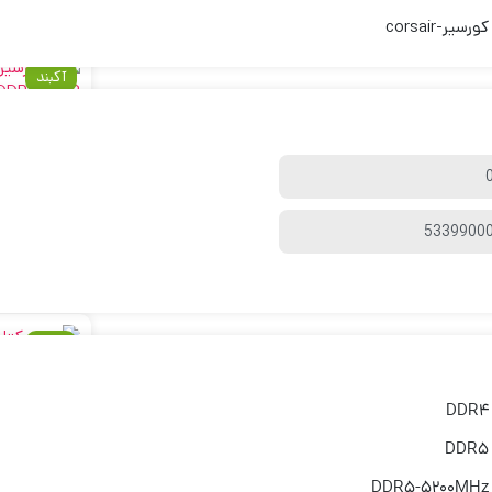
کورسیر-corsair
آکبند
رم
 3200MHz
0,000
آکبند
DDR4
DDR5
DDR5-5200MHz