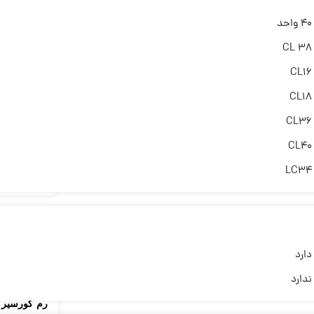
40 واحد
Vengeance LPX ظ
تماس 
CL 38
CL16
آکبند
CL18
CL36
CL40
DDR5 32GB
LC34
z CL34
تماس 
دارد
رم کورسیر
ندارد
رم کورسیر CORSAIR