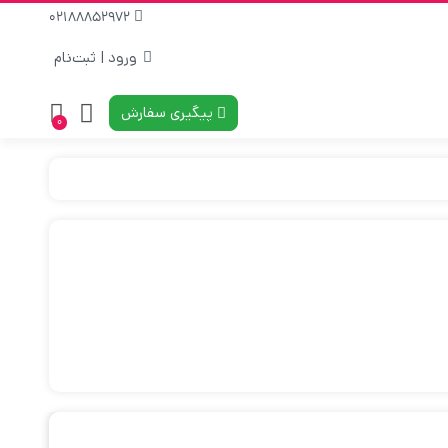
02188852972
ورود | ثبت‌نام
پیگیری سفارش
0
نمایش 1–20 از 62 نتیجه