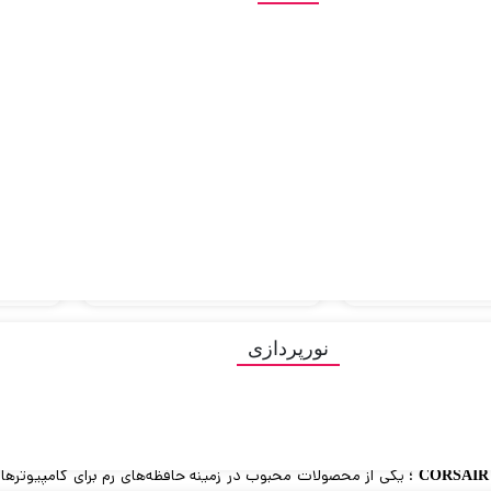
رم دسکتاپ کورسیر Corsair تک
رم دسکتاپ کورسیر Corsair تک
 32GB
کاناله CL18 مدل DDR4-3600
کاناله CL16 مدل DDR4-3200
6 Dual
رفیت 8GB
Vengeance LPX ظرفیت 8GB
برای استعلام
تماس برای استعلام
ت
آکبند
آکبند
رم کامپیوتر کورسیر Corsair
رم کامپیوتر کورسیر
Single
VENGEANCE 32GB 16GB×2
Vengeance RGB 
5200MHz CL40 DDR5 DUAL
Dual 7200MH
برای استعلام
تماس برای استعلام
ت
نورپردازی
4
3
2
1
 CORSAIR
؛ یکی از محصولات محبوب در زمینه حافظه‌های رم برای کامپیوترها و 