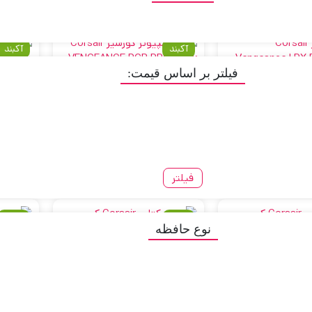
آکبند
آکبند
فیلتر بر اساس قیمت:
 کورسیر Corsair Vengeance
رم کامپیوتر کورسیر Corsair
VENGEANCE RGB PRO Black
LPX DDR4 16GB
DDR4 16GB 3600MHz Dual
Single
E RGB
19,70
تومان
تماس برای استعلام
ت
ظرفیت(
فیلتر
آکبند
آکبند
نوع حافظه
رم دسکتاپ Corsair کورسیر دو
رم دسکتاپ Corsair کورسیر دو