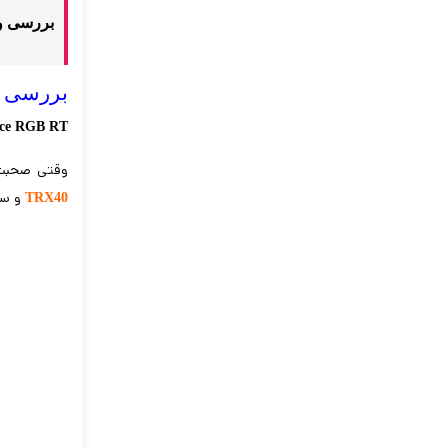
بررسی و 
بررسی رم eance RGB RT DDR4
nce RGB RT
وقتی صحبت 
و سر
TRX40