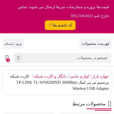
قیمت‌ها بروزه و سفارشات سریعا ارسال می شوند. تماس
خارج تایم 09123463023
کد تخفیف‌ها
|
0
جهان بازار
لوازم جانبی
دانگل و کارت شبکه
کارت شبکه
بی‌سیم تی پی لینک TP-LINK TL-WN8200ND 300Mbps
Wireless USB Adapter
محصولات مرتبط