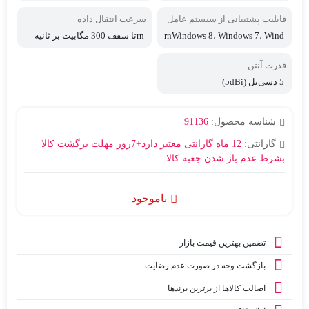
A-PSK/WPA2-PSK، Support 64/
128 bitWEPWPA-PSK/WPA2-PS
قابلیت پشتیبانی از سیستم عامل
سرعت انتقال داده
K
های
rnWindows 8، Windows 7، Wind
rnتا سقف 300 مگابیت بر ثانیه
ows Vista، Windows XP
قدرت آنتن
5 دسی‌بل (5dBi)
شناسه محصول:
91136
گارانتی:
12 ماه گارانتی معتبر دارد+7روز مهلت برگشت کالا
بشرط عدم باز شدن جعبه کالا
ناموجود
تضمین بهترین قیمت بازار
بازگشت وجه در صورت عدم رضایت
اصالت کالاها از برترین برندها