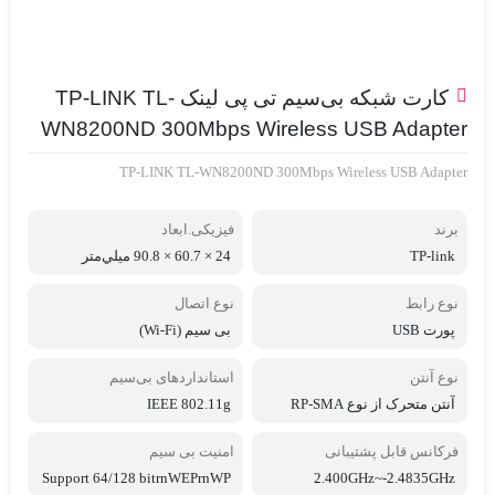
کارت شبکه بی‌سیم تی پی لینک TP-LINK TL-
WN8200ND 300Mbps Wireless USB Adapter
TP-LINK TL-WN8200ND 300Mbps Wireless USB Adapter
برند
فیزیکی.ابعاد
TP-link
24 × 60.7 × 90.8 ميلي‌متر
نوع رابط
نوع اتصال
پورت USB
بی سیم (Wi-Fi)
نوع آنتن
استانداردهای بی‌سیم
آنتن متحرک از نوع RP-SMA
IEEE 802.11g
فرکانس قابل پشتیبانی
امنیت بی سیم
Support 64/128 bitrnWEPrnWP
2.400GHz~-2.4835GHz