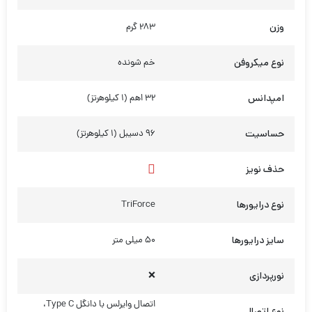
وزن
283 گرم
نوع میکروفن
خم شونده
امپدانس
32 اهم (1 کیلوهرتز)
حساسیت
96 دسیبل (1 کیلوهرتز)
حذف نویز
نوع درایورها
TriForce
سایز درایورها
50 میلی متر
نورپردازی
❌
اتصال وایرلس با دانگل Type C،
نوع اتصال