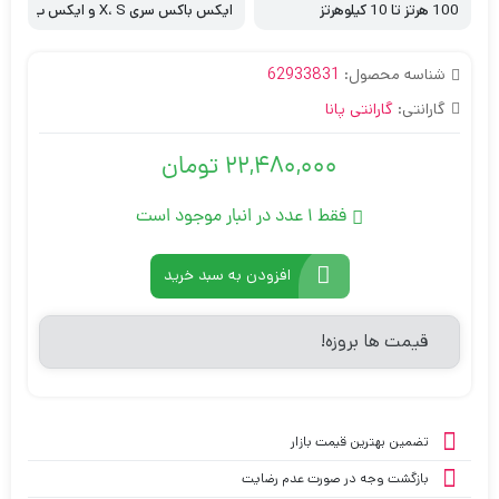
100 هرتز تا 10 کیلوهرتز
ایکس باکس سری X، S و ایکس ب
اکس وان پلی استیشن 5 و پلی است
یشن 4 مک و PC تلفن‌های هوشم
شناسه محصول:
62933831
ند، تبلت‌ها و کنسول‌های دستی با
قابلیت اتصال بلوتوث یا دارای درگا
گارانتی:
گارانتی پانا
ه Type C
22,480,000
تومان
فقط 1 عدد در انبار موجود است
افزودن به سبد خرید
قیمت ها بروزه!
تضمین بهترین قیمت بازار
بازگشت وجه در صورت عدم رضایت