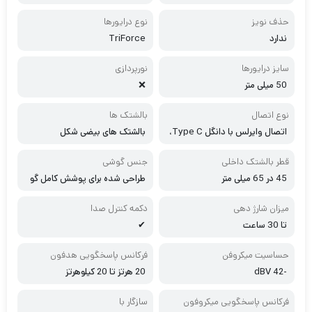
حذف نویز
نوع درایورها
ندارد
TriForce
سایز درایورها
نورپردازی
50 میلی متر
❌
نوع اتصال
بالشتک ها
اتصال وایرلس با دانگل Type C،
بالشتک های بیضی شکل
بلوتوث 5.2
قطر بالشتک داخلی
جنس گوشی
45 در 65 میلی متر
طراحی شده برای پوشش کامل گو
ش با پارچه انتقال حرارت، مناسب ب
رای راحتی پوشیدن طولانی مدت
میزان شارژ دهی
دکمه کنترل صدا
تا 30 ساعت
✔
حساسیت میکروفن
فرکانس پاسخگویی هدفون
-42 dBV
20 هرتز تا 20 کیلوهرتز
فرکانس پاسخگویی میکروفون
سازگار با