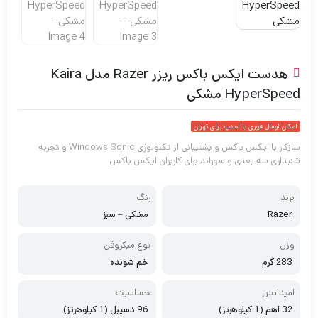
هدست ایکس باکس ریزر Razer مدل Kaira
HyperSpeed مشکی
امکان ارسال فوری با اسنپ برای تهران
سازگار با ایکس باکس و پشتیبانی از تکنولوژی Windows Sonic و تجربه
شنیداری سه بعدی و سوراند برای کاربران ایکس باکس
برند
رنگ
Razer
مشکی – سبز
وزن
نوع میکروفن
283 گرم
خم شونده
امپدانس
حساسیت
32 اهم (1 کیلوهرتز)
96 دسیبل (1 کیلوهرتز)