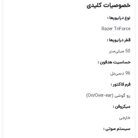
خصوصیات کلیدی
نوع درایورها :
Razer TriForce
قطر درایورها :
50 میلی‌متر
حساسیت هدفون :
96 دسی‌بل
فرم فاکتور :
رو گوشی (On/Over-ear)
میکروفن :
خارجی
سیستم صوتی :