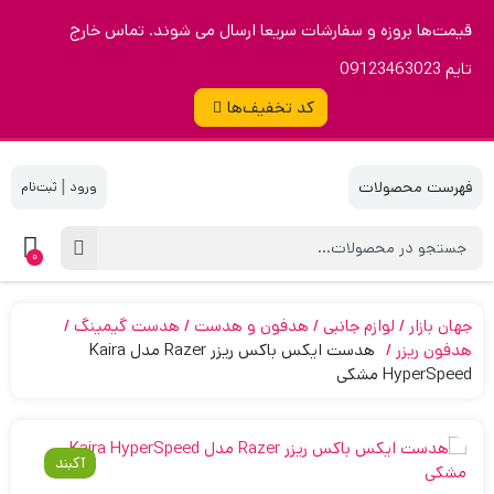
قیمت‌ها بروزه و سفارشات سریعا ارسال می شوند. تماس خارج
تایم 09123463023
کد تخفیف‌ها
|
0
جهان بازار
لوازم جانبی
هدفون و هدست
هدست گیمینگ
هدفون ریزر
هدست ایکس باکس ریزر Razer مدل Kaira
HyperSpeed مشکی
آکبند