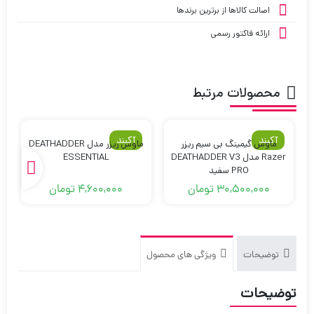
اصالت کالاها از برترین برندها
ارائه فاکتور رسمی
محصولات مرتبط
آکبند
آکبند
ماوس گیمینگ بی سیم ریزر
ماوس ریزر مدل DEATHADDER
ه
Razer مدل DEATHADDER V3
ESSENTIAL
PRO سفید
30,500,000
تومان
4,600,000
تومان
توضیحات
ویژگی های محصول
توضیحات