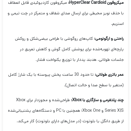
میکروفون HyperClear Cardioid:
میکروفون کاردیوئیدی قابل انعطاف
با حذف نویز محیطی برای ارسال صدای شفاف و متمرکز در چت تیمی و
استریم.
راحتی و ارگونومی:
کاپ‌های روگوشی با طراحی بیضی‌شکل و روکش
پارچه‌ای تهویه‌شده برای پوشش کامل گوش و کاهش تعریق در
جلسات طولانی. هدبند پددار با توزیع یکنواخت فشار.
عمر باتری طولانی:
تا حدود 30 ساعت پخش پیوسته با یک شارژ کامل
(متغیر با سطح صدا و حالت اتصال).
چند پلتفرمی و سازگاری با Xbox:
طراحی‌شده و مجوزدار برای Xbox
Series X|S و Xbox One؛ همچنین با PC و دستگاه‌های پشتیبانی‌شده
از طریق دانگل یا بلوتوث (در مدل‌های دارای بلوتوث) کار می‌کند.