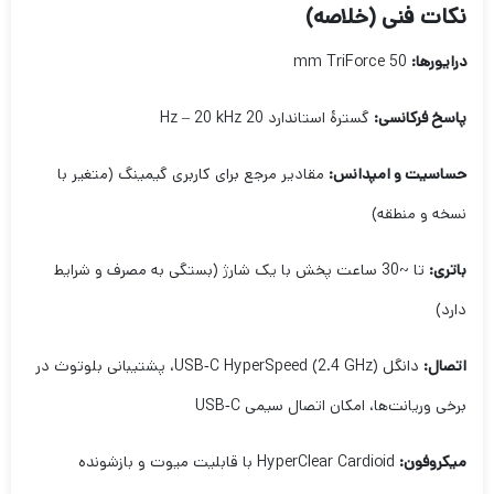
نکات فنی (خلاصه)
درایورها:
50 mm TriForce
پاسخ فرکانسی:
گسترهٔ استاندارد 20 Hz – 20 kHz
حساسیت و امپدانس:
مقادیر مرجع برای کاربری گیمینگ (متغیر با
نسخه و منطقه)
باتری:
تا ~30 ساعت پخش با یک شارژ (بستگی به مصرف و شرایط
دارد)
اتصال:
دانگل USB‑C HyperSpeed (2.4 GHz)، پشتیبانی بلوتوث در
برخی وریانت‌ها، امکان اتصال سیمی USB‑C
میکروفون:
HyperClear Cardioid با قابلیت میوت و بازشونده