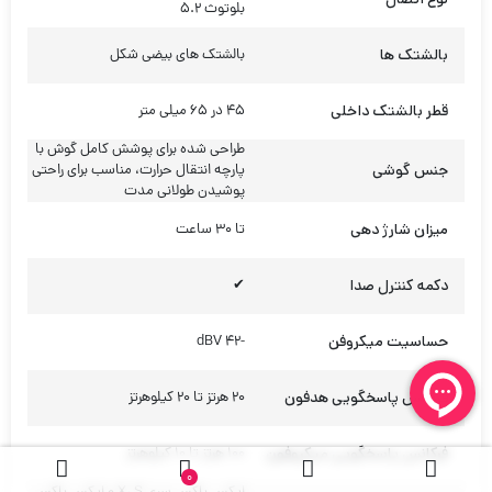
بلوتوث 5.2
بالشتک ها
بالشتک های بیضی شکل
قطر بالشتک داخلی
45 در 65 میلی متر
طراحی شده برای پوشش کامل گوش با
جنس گوشی
پارچه انتقال حرارت، مناسب برای راحتی
پوشیدن طولانی مدت
میزان شارژ دهی
تا 30 ساعت
دکمه کنترل صدا
✔
حساسیت میکروفن
-42 dBV
فرکانس پاسخگویی هدفون
20 هرتز تا 20 کیلوهرتز
فرکانس پاسخگویی میکروفون
100 هرتز تا 10 کیلوهرتز
0