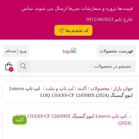
قیمت‌ها بروزه و سفارشات سریعا ارسال می شوند. تماس
خارج تایم 09123463023
کد تخفیف‌ها
|
0
جهان بازار
محصولات
آکبند
لپ تاپ و تبلت
لپ تاپ Lenovo
لنوو گیمینگ LOQ 15IAX9-CF 12450HX (2024)
آکبند