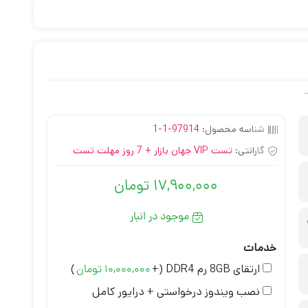
.
شناسه محصول:
97914-1-1
گارانتی:
تست VIP جهان بازار + 7 روز مهلت تست
17,900,000
تومان
موجود در انبار
خدمات
ارتقای 8GB رم DDR4
(+
)
10,000,000
تومان
نصب ویندوز درخواستی + درایور کامل