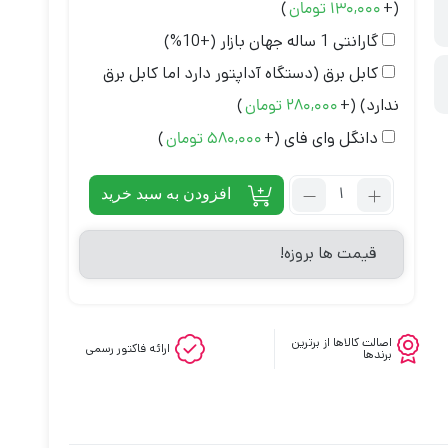
)
(+
130,000
تومان
گارانتی 1 ساله جهان بازار
(+10%)
کابل برق (دستگاه آداپتور دارد اما کابل برق
ندارد)
(+
)
280,000
تومان
دانگل وای فای
(+
)
580,000
تومان
افزودن به سبد خرید
قیمت ها بروزه!
اصالت کالاها از برترین
ارائه فاکتور رسمی
برندها