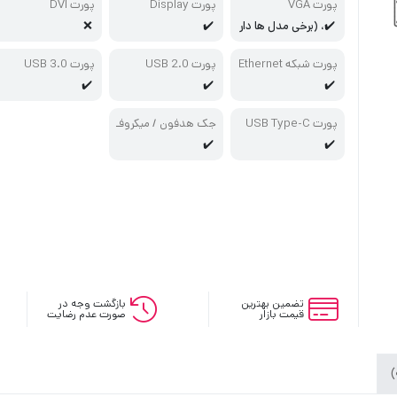
پورت VGA
پورت Display
پورت DVI
✔️، (برخی مدل ها دار
✔️
❌
ند)
پورت شبکه Ethernet
پورت USB 2.0
پورت USB 3.0
✔️
✔️
✔️
پورت USB Type-C
جک هدفون / میکروف
ن
✔️
✔️
تضمین بهترین
بازگشت وجه در
قیمت بازار
صورت عدم رضایت