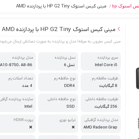
مینی کیس استوک HP G2 Tiny با پردازنده AMD
س استوک hp
مینی کیس استوک HP G2 Tiny با پردازنده AMD
مینی کیس مقرون به صرفه! مدل و پردازنده به صورت تصادفی ارسال می‌شود
سری پردازنده
نسل پردازنده
مدل پردازنده
Intel Core i5
نسل 6
A10-8750، A8-86
00
ظرفیت حافظه رم
نوع حافظه رم
تعداد اسلات رم
8 گیگابایت
DDR4
4 عدد
ظرفیت حافظه داخلی
نوع حافظه داخلی
سازنده پردازنده گرافی
کی
256 گیگابایت
SSD
Intel
مدل پردازنده گرافیکی
درایو نوری
پورت HDMI
❌
❌
AMD Radeon Grap
hics