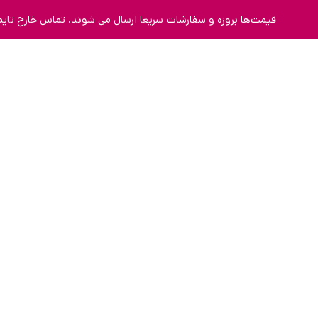
قیمت‌ها بروزه و سفارشات سریعا ارسال می شوند. تماس خارج تایم 9123463023