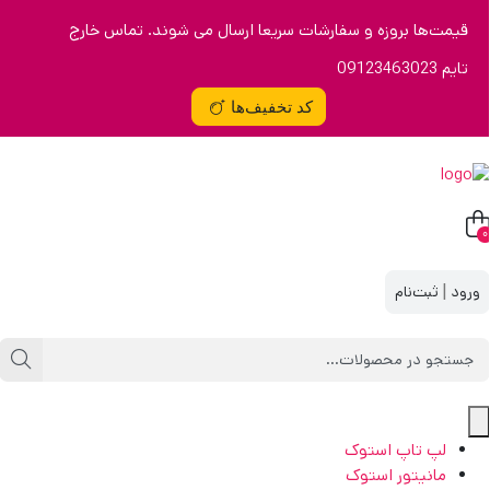
قیمت‌ها بروزه و سفارشات سریعا ارسال می شوند. تماس خارج
تایم 09123463023
کد تخفیف‌ها
0
|
لپ تاپ استوک
مانیتور استوک