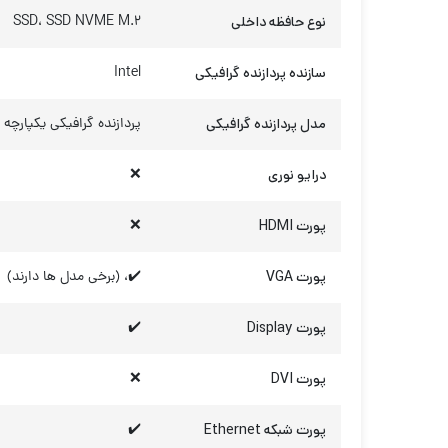
نوع حافظه داخلی
SSD، SSD NVME M.2
سازنده پردازنده گرافیکی
Intel
مدل پردازنده گرافیکی
پردازنده گرافیکی یکپارچه
درایو نوری
❌
پورت HDMI
❌
پورت VGA
✔️، (برخی مدل ها دارند)
پورت Display
✔️
پورت DVI
❌
پورت شبکه Ethernet
✔️