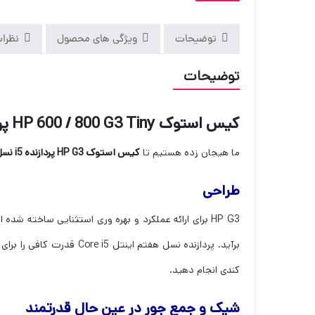
توضیحات
ویژگی های محصول
نظرات 
توضیحات
کیس استوک HP 600 / 800 G3 Tiny پردازنده i5 نسل 7
ما هیجان زده هستیم تا
کیس استوک HP G3 پردازنده i5 نسل 7
طراحی
HP G3 برای ارائه عملکرد و بهره وری استثنایی ساخته
کندی انجام دهید.
شیک و جمع جور در عین حال قدرتمند