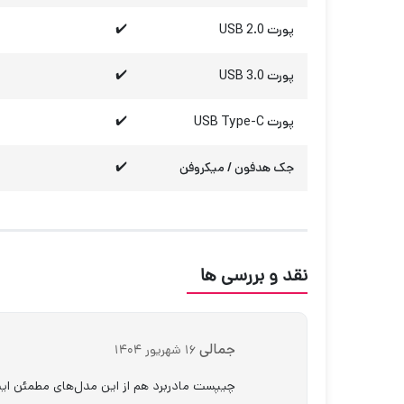
پورت USB 2.0
✔️
پورت USB 3.0
✔️
پورت USB Type-C
✔️
جک هدفون / میکروفن
✔️
نقد و بررسی ها
جمالی
16 شهریور 1404
چیپست مادربرد هم از این مدل‌های مطمئن اینتل (مثلا Q-series) باشه یعنی کارش رو بلده و ادا در نمیاره ولی تا نخ