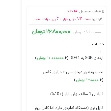
2
امتیاز
4.50
از 5
شناسه محصول:
97914
امتیاز
مشتری
گارانتی:
تست VIP جهان بازار + 7 روز مهلت تست
26,800,000
تومان
28,600,000
تومان
خدمات
ارتقای 8GB رم DDR4
(+
)
10,000,000
تومان
نصب ویندوز درخواستی + درایور کامل
)
(+
130,000
تومان
گارانتی 1 ساله جهان بازار
(+10%)
کابل برق (دستگاه آداپتور دارد اما کابل برق