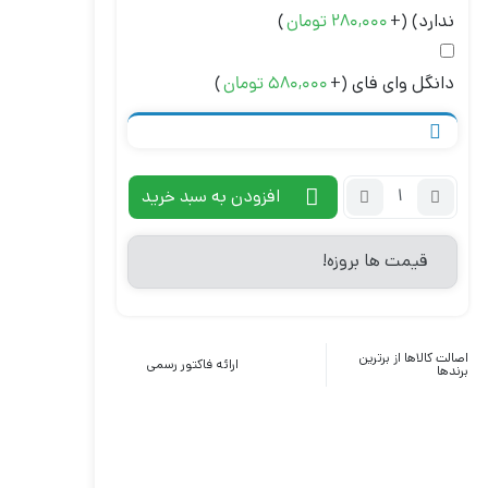
ندارد)
(+
)
280,000
تومان
دانگل وای فای
(+
)
580,000
تومان
افزودن به سبد خرید
قیمت ها بروزه!
اصالت کالاها از برترین
ارائه فاکتور رسمی
برندها