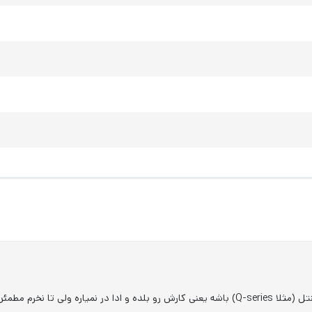
رم مطمئن نمیشم متاسفانه