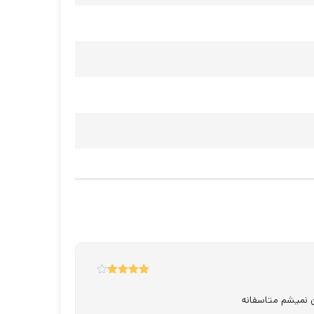
4
نمره
از 5