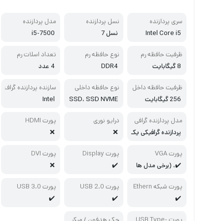
سری پردازنده
نسل پردازنده
مدل پردازنده
Intel Core i5
نسل 7
i5-7500
ظرفیت حافظه رم
نوع حافظه رم
تعداد اسلات رم
8 گیگابایت
DDR4
4 عدد
ظرفیت حافظه داخل
نوع حافظه داخلی
سازنده پردازنده گراف
ی
یکی
256 گیگابایت
SSD، SSD NVME
Intel
M.2
مدل پردازنده گرافی
درایو نوری
پورت HDMI
کی
پردازنده گرافیکی یک
❌
❌
پارچه
پورت VGA
پورت Display
پورت DVI
✔️، (برخی مدل ها
✔️
❌
دارند)
پورت شبکه Ethern
پورت USB 2.0
پورت USB 3.0
et
✔️
✔️
✔️
پورت USB Type-
جک هدفون / میکر