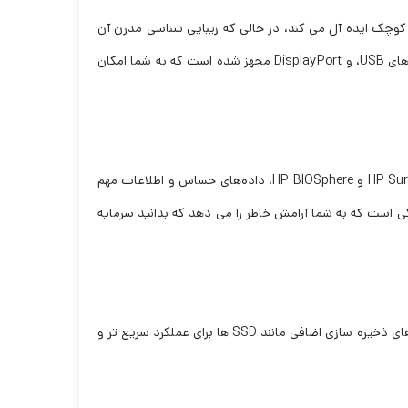
اری کوچک ایده آل می کند، در حالی که زیبایی شناسی مدرن آن
تضمین می کند که به طور یکپارچه با هر فضای کاری ترکیب می شود. دسکتاپ همچنین به طیف وسیعی از گزینه های اتصال از جمله پورت های USB، و DisplayPort مجهز شده است که به شما امکان
امنیت اولویت اصلی هر کسب و کاری است و HP G3 شما را تحت پوشش قرار می دهد. با ویژگی‌های امنیتی پیشرفته مانند HP Sure Start Gen3 و HP BIOSphere، داده‌های حساس و اطلاعات مهم
ی است که به شما آرامش خاطر را می دهد که بدانید سرمایه
وقتی صحبت از فضای ذخیره سازی به میان می آید، HP G3 فضای کافی را برای همه فایل ها و اسناد شما ارائه می دهد.. دسکتاپ از گزینه های ذخیره سازی اضافی مانند SSD ها برای عملکرد سریع تر و