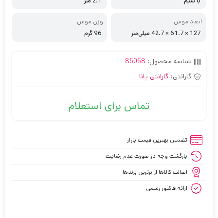
با سیم
2.1 متر
ابعاد موس
وزن موس
127 × 61.7 × 42.7 میلی‌متر
96 گرم
شناسه محصول:
85058
گارانتی:
گارانتی پانا
تماس برای استعلام
تضمین بهترین قیمت بازار
بازگشت وجه در صورت عدم رضایت
اصالت کالاها از برترین برندها
ارائه فاکتور رسمی