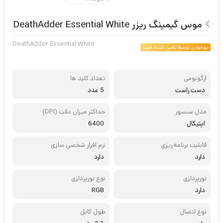
موس گیمینگ ریزر DeathAdder Essential White
DeathAdder Essential White
موجودی توسط تامین کننده است
ارگونومی
تعداد کلید ها
دست راست
5 عدد
مدل سنسور
حداکثر میزان دقت (DPI)
اپتیکال
6400
قابلیت برنامه ریزی
نرم افزار شخصی سازی
دارد
دارد
نورپردازی
نوع نورپردازی
دارد
RGB
نوع اتصال
طول کابل