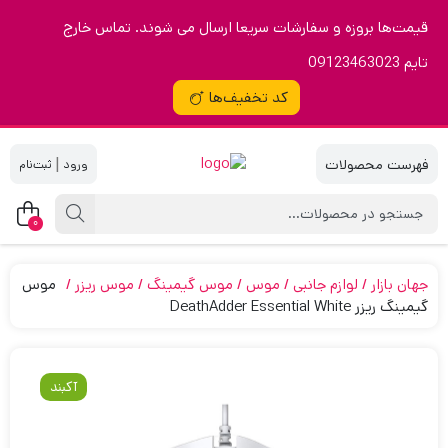
قیمت‌ها بروزه و سفارشات سریعا ارسال می شوند. تماس خارج
تایم 09123463023
کد تخفیف‌ها
|
0
جهان بازار
لوازم جانبی
موس
موس گیمینگ
موس ریزر
موس
گیمینگ ریزر DeathAdder Essential White
آکبند