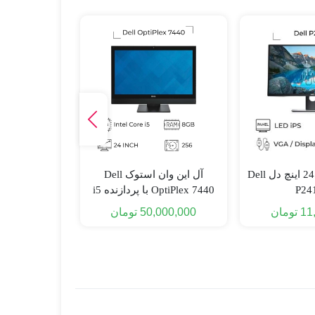
مانیتور استوک 24 اینچ دل Dell
آل این وان استوک Dell
P24
OptiPlex 7440 با پردازنده i5
نسل 6 + صفحه تاچ لمسی
نسل 3 + لمسی
11
تومان
50,000,000
تومان
000,000