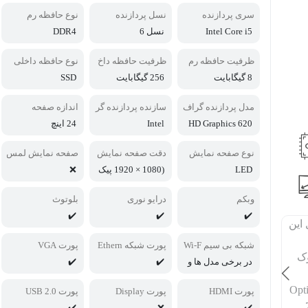
سری پردازنده
نسل پردازنده
نوع حافظه رم
Intel Core i5
نسل 6
DDR4
ظرفیت حافظه رم
ظرفیت حافظه داخ
نوع حافظه داخلی
لی
8 گیگابایت
256 گیگابایت
SSD
مدل پردازنده گراف
سازنده پردازنده گر
اندازه صفحه
یکی
افیکی
HD Graphics 620
Intel
24 اینچ
نوع صفحه نمایش
دقت صفحه نمایش
صفحه نمایش لمس
ی
LED
(1080 × 1920 پیک
❌
سل) Full HD
وبکم
درایو نوری
بلوتوث
✔️
✔️
✔️
شبکه بی سیم Wi-F
پورت شبکه Ethern
پورت VGA
et
i
در برخی مدل ها و
✔️
✔️
جود دارد (امکان انت
خابی نیست)
پورت HDMI
پورت Display
پورت USB 2.0
✔️
❌
✔️