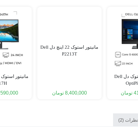
مانیتور استوک 22 اینچ دل Dell
P2213T
آل این وان استوک دل Dell
17H
OptiP
4
تومان
8,400,000
تومان
,590,000
ظرات (2)