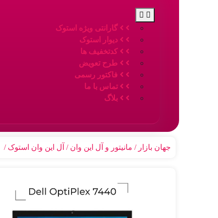
گارانتی ویژه استوک
دیوار استوک
کدتخفیف ها
طرح تعویض
فاکتور رسمی
تماس با ما
بلاگ
جهان بازار
مانیتور و آل این وان
آل این وان استوک
آ