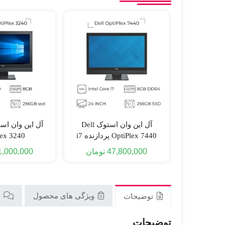
آل این وان استوک Dell
OptiPlex 7440 پردازنده i7
lex 3240
نسل 6
47,800,000
تومان
1,000,000
ویژگی های محصول
ن
توضیحات
توضیحات