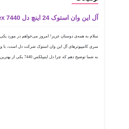
آل این وان استوک 24 اینچ دل Dell Optiplex 7440
سری کامپیوترهای آل این وان استوک شرکت دل است، با ویژگ
به شما توضیح دهم که چرا دل اپتیپلکس 7440 یکی از بهترین گزینه‌ها برای نیازهای کاری و تفریحی شما می‌تواند باشد.