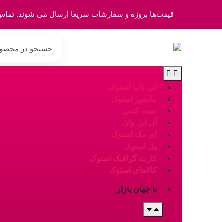
قیمت‌ها بروزه و سفارشات سریعا ارسال می شوند. تماس خارج تایم
لپ تاپ استوک
مانیتور استوک
مینی کیس
آل این وان
آی مک استوک
پک استوک
کارت گرافیک استوک
کالاهای استوک
با جهان بازار