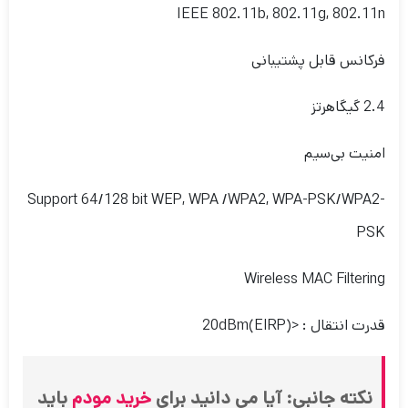
IEEE 802.11b, 802.11g, 802.11n
فرکانس قابل پشتیبانی
2.4 گیگاهرتز
امنیت بی‌سیم
Support 64/128 bit WEP, WPA /WPA2, WPA-PSK/WPA2-
PSK
Wireless MAC Filtering
قدرت انتقال : <20dBm(EIRP)
نکته جانبی:
آیا می دانید برای
خرید مودم
باید