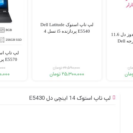
لپ تاپ استوک Dell Latitude
E5540 پردازنده i5 نسل 4
لپ تاپ اپن باکس ویندوز دل 11.6
اینچ لمسی 360 درجه Dell
Chromeb
گرا
ان
26,590,000
تومان
,000
مان
25,300,000
تومان
0,000
لپ تاپ استوک 14 اینچی دل E5430