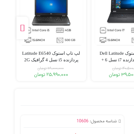
لپ تاپ استوک Dell Latitude
لپ تاپ استوک Latitude E6540
E5570 پردازنده i7 نسل 6 +
پردازنده i5 نسل 4 گرافیک 2G
فیک 2GB
40,500
تومان
28,000,000
تومان
39,50
تومان
25,990,000
تومان
شناسه محصول:
10606