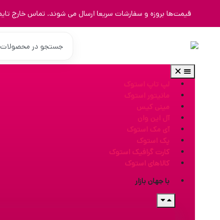
قیمت‌ها بروزه و سفارشات سریعا ارسال می شوند. تماس خارج تایم 9123463023
لپ تاپ استوک
مانیتور استوک
مینی کیس
آل این وان
آی مک استوک
پک استوک
کارت گرافیک استوک
کالاهای استوک
با جهان بازار