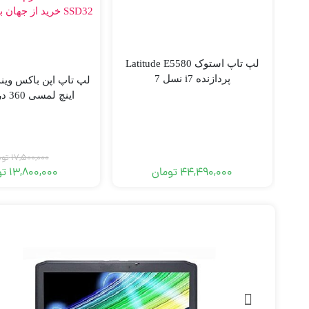
لپ تاپ استوک Latitude E5580
پردازنده i7 نسل 7
ook 3180-4-32gb
17,500,000
توم
44,490,000
تومان
13,800,000
تو