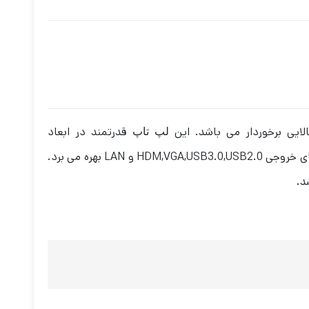
قدرتمند در ابعاد
لپ تاپ
33.02*238.76*350.52 ميلی ‌متر با وزن 2 کیلوگرم توسط کمپانی دل تولید شده است. لپ تاپ سری Latitude E5430 از پورت های خروجی HDM,VGA,USB3.0,USB2.0 و LAN بهره می برد.
د.