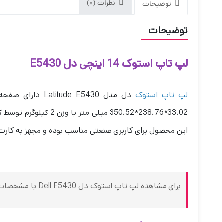
نظرات (0)
توضیحات
توضیحات
لپ تاپ استوک 14 اینچی دل E5430
لپ تاپ ا
ستوک
دل مدل Latitude E5430 دارای صفحه نمایش 14.1 اینچی بوده و با بدنه ای فلزی از کیفیت ساخت بالایی برخوردار می باشد. این
این محصول برای کاربری صنعتی مناسب بوده و مجهز به کارت 
برای مشاهده لپ تاپ استوک دل Dell E5430 با مشخصات و پردازنده های دیگر ، کلمه 5430 را در کادر جستجو سرچ کنید