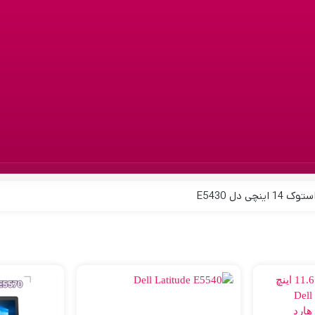
ینچی دل E5430