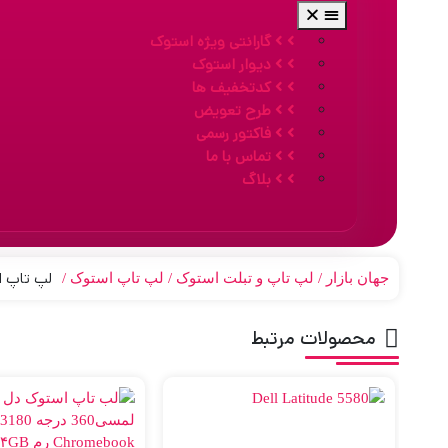
گارانتی ویژه استوک
دیوار استوک
کدتخفیف ها
طرح تعویض
فاکتور رسمی
تماس با ما
بلاگ
لپ تاپ استوک 14 ا
جهان بازار
لپ تاپ و تبلت استوک
لپ تاپ استوک
محصولات مرتبط