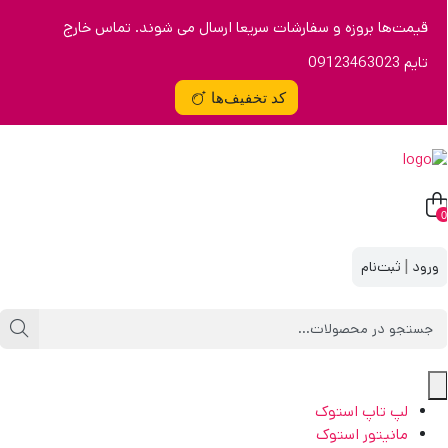
قیمت‌ها بروزه و سفارشات سریعا ارسال می شوند. تماس خارج
تایم 09123463023
کد تخفیف‌ها
0
|
لپ تاپ استوک
مانیتور استوک