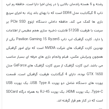
رشته و 6 هسته‌ راندمان بالایی را در زمان اجرا دارا است. حافظه رم لپ
تاپ 8 گیگابایت مدل DDR4 است که با پهنای باند زیاد به اجرای سریع
بازی ها کمک می کند. حافظه داخلی دستگاه ازنوع PCIe SSD پر
سرعت با ظرفیت 512GB قابلیت ذخیره سازی هجم عظیمی از اطلاعات
را دارد. کارت گرافیک لپ تاپ Pavilion Gaming 15 Ryzen5 یکی از
بهترین کارت گرافیک های شرکت NVIDIA است که برای امور گرافیکی
همچون ویرایش عکس، فیلم وانجام بازی های حرفه ای بسیار مناسب
می باشد. این کارت گرافیک از سری کارت گرافیک های GeForce مدل
GTX 1650 بوده، دارای 4 گیگابایت ظرفیت گرافیکی است. قسمت
پورت های دستگاه شامل دو پورت USB Type A، یک پورت USB
Type-C، یک پورت HDMI، یک پورت RJ-45 به همراه درگاه SDCard
است که در کنار هم قرار گرفته اند.