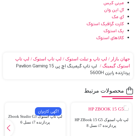
مینی کیس
آل این وان
آی مک
کارت گرافیک استوک
پک استوک
کالاهای استوک
جهان بازار
لپ تاپ و تبلت استوک
لپ تاپ استوک
لپ تاپ
لپ تاپ گیمینگ اچ پی Pavilion Gaming 15
استوک گیمینگ
پردازنده رایزن 5600H
محصولات مرتبط
آگهی کاربران
لپ تاپ استوک Zbook Studio G3
لپ تاپ استوک HP ZBook 15 G5
پردازنده i7 نسل 6
پردازنده i7 نسل 8