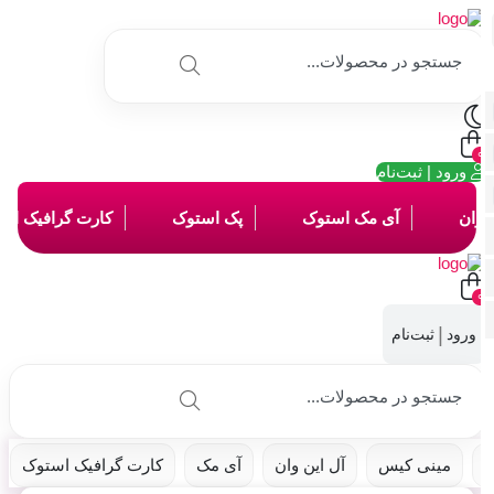
ورود | ثبت‌نام
وان
آی مک استوک
پک استوک
کارت گرافیک استو
|
مینی کیس
آل این وان
آی مک
کارت گرافیک استوک
پ