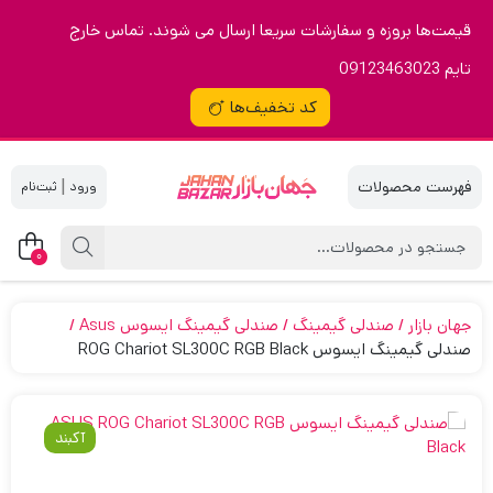
قیمت‌ها بروزه و سفارشات سریعا ارسال می شوند. تماس خارج
تایم 09123463023
کد تخفیف‌ها
|
0
جهان بازار
صندلی گیمینگ
صندلی گیمینگ ایسوس Asus
صندلی گیمینگ ایسوس ROG Chariot SL300C RGB Black
آکبند