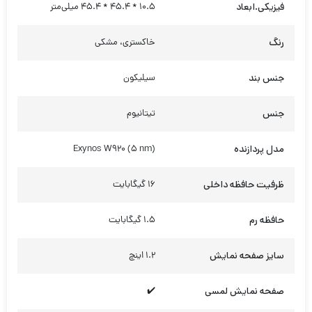
حافظه رم
1.5 گیگابایت
سایز صفحه نمایش
1.2 اینچ
صفحه نمایش لمسی
✔️
wifi
✔️
بلوتوث
✔️
پورت سیم کارت
❌
Android Wear OS 3.5 با رابط کاربری
سیستم عامل
One UI Watch 4.5
باتری لیتیوم یونی با ظرفیت 284
ظرفیت باتری
میلی‌آمپر ساعت
فناوری مکان یابی
GPS