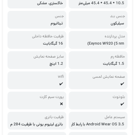
10.5 * 45.4 * 45.4 میلی‌متر
خاکستری، مشکی
جنس بند
جنس
سیلیکون
تیتانیوم
مدل پردازنده
ظرفیت حافظه داخلی
Exynos W920 (5 nm)
16 گیگابایت
حافظه رم
سایز صفحه نمایش
1.5 گیگابایت
1.2 اینچ
صفحه نمایش لمسی
wifi
✔️
✔️
بلوتوث
پورت سیم کارت
❌
✔️
سیستم عامل
ظرفیت باتری
Android Wear OS 3.5 با رابط کار
باتری لیتیوم یونی با ظرفیت 284 م
بری One UI Watch 4.5
یلی‌آمپر ساعت