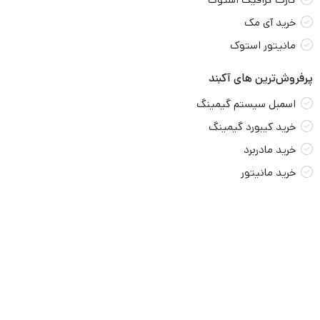
تهران، خیابان ولیعصر، بالاتر از چهارراه طالقانی، کوچه گیلان، پلاک 5
واحد 2
02188852972
تمامی حقوق برای سایت جهان بازار محفوظ است.