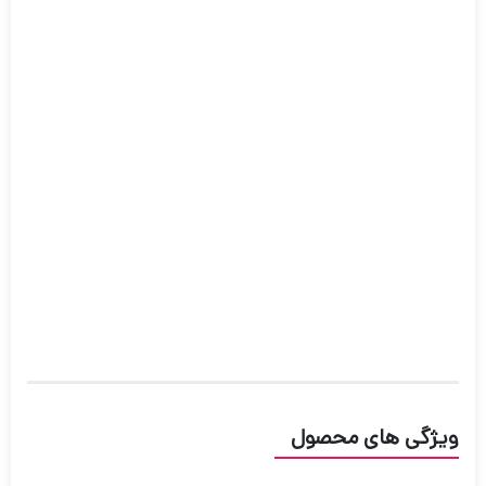
ویژگی های محصول
فیزیکی.ابعاد
10.5 * 45.4 * 45.4 میلی‌متر
رنگ
خاکستری، مشکی
جنس بند
سیلیکون
جنس
تیتانیوم
مدل پردازنده
Exynos W920 (5 nm)
ظرفیت حافظه داخلی
16 گیگابایت