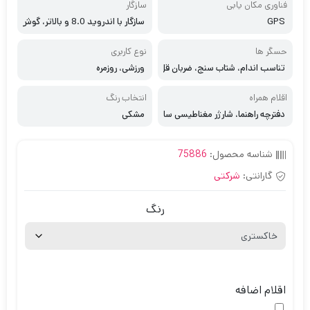
فناوری مکان یابی
سازگار
GPS
سازگار با اندروید 8.0 و بالاتر، گوش
ی های با رم 1.5 گیگابایت و بالاتر
حسگر ها
نوع کاربری
تناسب اندام، شتاب سنج، ضربان قل
ورزشی، روزمره
ب، فشارسنج، کنترل سطح اکسیژن
خون
اقلام همراه
انتخاب رنگ
دفترچه راهنما، شارژر مغناطیسی سا
مشکی
مسونگ
شناسه محصول:
75886
گارانتی:
شرکتی
رنگ
اقلام اضافه