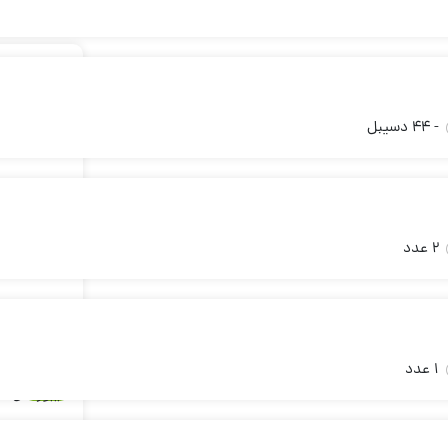
آکبند
اسپیکربلوتوثCH BTS-02
- 44 دسیبل
2 عدد
آکبند
1 عدد
آکبند