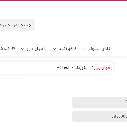
کالای استوک
کالای آکبند
با جهان بازار
🎁 کدتخ
جهان بازار
ایفورتک - A4Tech
پیش‌
آکبند
کیبورد و م
,000