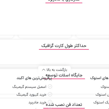
ناموجود
ناموجود
آکبند
آکبند
ورتک مدل KL-5
کیبورد ای فورتک مدل KR-83
USB
ناموجود
ناموجود
حداکثر طول کارت گرافیک
4
3
2
1
بازگشت به بالا
جایگاه اسلات توسعه
 های استوک
پرفروش‌ترین های آکبند
ستوک
اسمبل سیستم گیمینگ
 استوک
خرید کیبورد گیمینگ
یک استوک
خرید مادربرد
تعداد فن نصب‌ شده