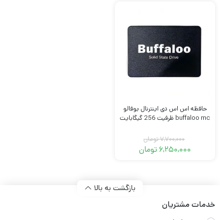
حافظه اس اس دی اینترنال بوفالو
buffaloo mc ظرفیت 256 گیگابایت
7,700,000
تومان
6,250,000
تومان
قیمت
قیمت
فعلی:
اصلی:
6,250,000 تومان.
7,700,000 تومان
بود.
بازگشت به بالا
خدمات مشتریان