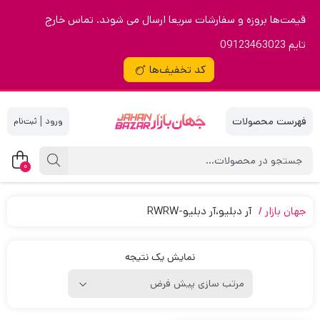
قیمت‌ها بروزه و سفارشات سریعا ارسال می شوند. تماس خارج
تایم 09123463023
کد تخفیف‌ها
|
0
جهان بازار
آر دبلیو،آر دبلیو-RWRW
نمایش یک نتیجه