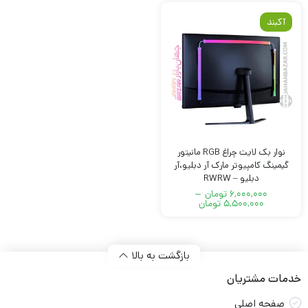
آکبند
نوار بک لایت چراغ RGB مانیتور
گیمینگ کامپیوتر مارک آر دبلیو،آر
دبلیو – RWRW
6,000,000
تومان
–
5,500,000
تومان
Price
range:
5,500,000 تومان
through
6,000,000 تومان
بازگشت به بالا
خدمات مشتریان
صفحه اصلی