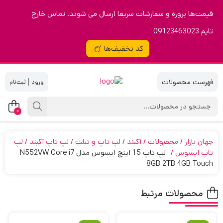
قیمت‌ها بروزه و سفارشات سریعا ارسال می شوند. تماس خارج
تایم 09123463023
کد تخفیف‌ها
|
0
جهان بازار
محصولات
آکبند
لپ تاپ و تبلت
لپ تاپ آکبند
لپ
تاپ ایسوس
لپ تاپ 15 اینچ ایسوس مدل N552VW Core i7
8GB 2TB 4GB Touch
محصولات مرتبط