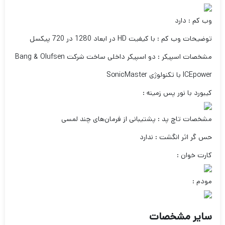
وب کم : دارد
توضیحات وب کم : با کیفیت HD در ابعاد 1280 در 720 پیکسل
مشخصات اسپیکر : دو اسپیکر داخلی ساخت شرکت Bang & Olufsen
ICEpower با تکنولوژی SonicMaster
کیبورد با نور پس زمینه :
مشخصات تاچ پد : پشتیبانی از فرمان‌های چند لمسی
حس گر اثر انگشت : ندارد
کارت خوان :
مودم :
سایر مشخصات